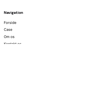
Navigation
Forside
Case
Om os
Kontakt os
Hvem er vi?
WeContent er din dedikerede partner inden for
videoproduktion og billedredigering. Vi brænder for at
levere skræddersyet og professionelt indhold, der
styrker din virksomheds brand og tiltrækker målrettede
kunder.