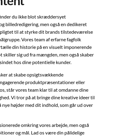
tent
nder du ikke blot skræddersyet
g billedredigering, men også en dedikeret
rpligtet til at styrke dit brands tilstedeværelse
målgruppe. Vores team af erfarne fagfolk
rtælle din historie på en visuelt imponerende
ot skiller sig ud fra mængden, men også skaber
i sindet hos dine potentielle kunder.
ker at skabe opsigtsvækkende
engagerende produktpræsentationer eller
os, står vores team klar til at omdanne dine
ighed. Vi tror på at bringe dine kreative ideer til
 nye højder med dit indhold, som går ud over
ssionerede omkring vores arbejde, men også
tioner og mål. Lad os være din pålidelige