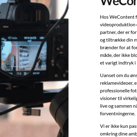
WeCon
Hos WeContent fi
videoproduktion o
partner, der er fo
og tiltrække din 
brænder for at fo
måde, der ikke bl
et varigt indtryk 
Uanset om du øns
reklamevideoer, 
professionelle fot
visioner til virkel
live og sammen nå
forventningerne.
Vi er ikke kun pa
omkring dine ambi