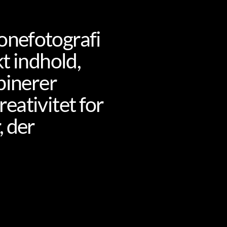
onefotografi
kt indhold,
mbinerer
eativitet for
, der