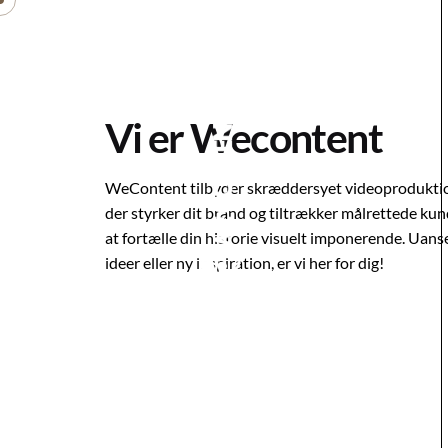
Vi er Wecontent
WeContent tilbyder skræddersyet videoproduktion
der styrker dit brand og tiltrækker målrettede kun
at fortælle din historie visuelt imponerende. Uans
ideer eller ny inspiration, er vi her for dig!