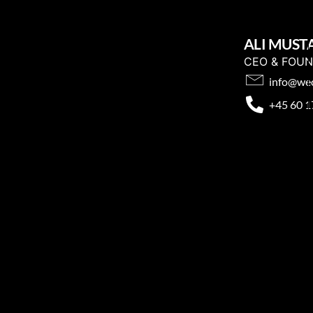
ALI MUST
CEO & FOU
info@wec
+45 60 1