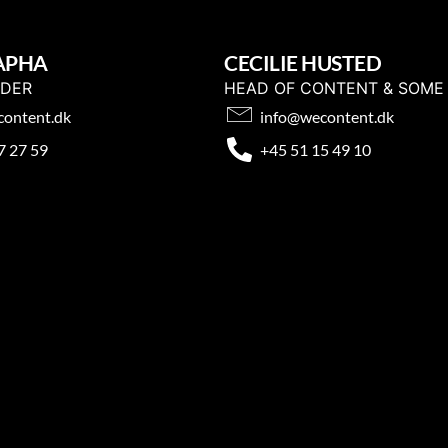
APHA
CECILIE HUSTED
NDER
HEAD OF CONTENT & SOME
ontent.dk
info@wecontent.dk
7 27 59
+45 51 15 49 10